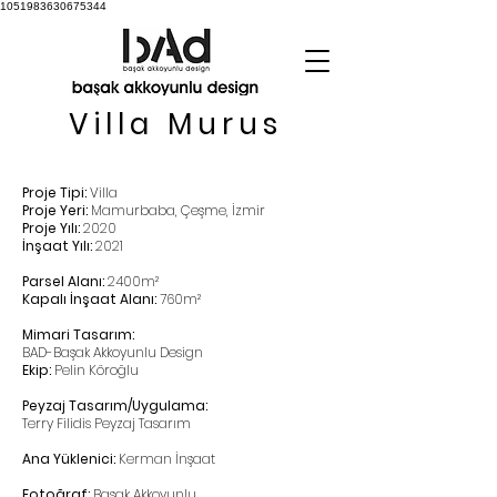
1051983630675344
Villa Murus
Proje Tipi:
Villa
Proje Yeri:
Mamurbaba, Çeşme, İzmir
Proje Yılı:
2020
İnşaat Yılı:
2021
Parsel Alanı:
2400m²
Kapalı İnşaat Alanı:
760m²
Mimari Tasarım:
BAD-Başak Akkoyunlu Design
Ekip:
Pelin Köroğlu
Peyzaj Tasarım/Uygulama:
Terry Filidis Peyzaj Tasarım
Ana Yüklenici:
Kerman İnşaat
Fotoğraf:
Başak Akkoyunlu