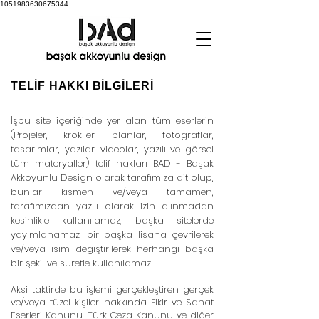
1051983630675344
TELİF HAKKI BİLGİLERİ
İşbu site içeriğinde yer alan tüm eserlerin
(Projeler, krokiler, planlar, fotoğraflar,
tasarımlar, yazılar, videolar, yazılı ve görsel
tüm materyaller) telif hakları BAD - Başak
Akkoyunlu Design olarak tarafımıza ait olup,
bunlar kısmen ve/veya tamamen,
tarafımızdan yazılı olarak izin alınmadan
kesinlikle kullanılamaz, başka sitelerde
yayımlanamaz, bir başka lisana çevrilerek
ve/veya isim değiştirilerek herhangi başka
bir şekil ve suretle kullanılamaz.
Aksi taktirde bu işlemi gerçekleştiren gerçek
ve/veya tüzel kişiler hakkında Fikir ve Sanat
Eserleri Kanunu, Türk Ceza Kanunu ve diğer