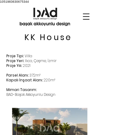
1051983630675344
KK House
Proje Tipi:
Villa
Proje Yeri:
Ilıca, Çeşme, İzmir
Proje Yılı:
2021
Parsel Alanı:
372m²
Kapalı İnşaat Alanı:
220m²
Mimari Tasarım:
BAD-Başak Akkoyunlu Design